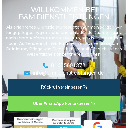
WILLKOMMEN BEI
B&M DIENSTLEISTUNGEN
Als erfahrenes Dienstleistungsunternehmen sorgen wir
für gepflegte, hygienische und einladende Räume – ganz
nach Ihren Anforderungen. Ob Büro, Praxis, Wohnanlage
oder Außenbereich: Wir kümmern uns zuverlässig um
Reinigung, Pflege und Sicherheit – damit Sie sich auf das
Wesentliche konzentrieren können.
01605601378
info@b-m-dienstleistungen.de
Rückruf vereinbaren
Über WhatsApp kontaktieren