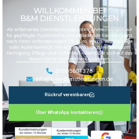
WILLKOMMEN BEI
B&M DIENSTLEISTUNGEN
Als erfahrenes Dienstleistungsunternehmen sorgen wir
für gepflegte, hygienische und einladende Räume – ganz
nach Ihren Anforderungen. Ob Büro, Praxis, Wohnanlage
oder Außenbereich: Wir kümmern uns zuverlässig um
Reinigung, Pflege und Sicherheit – damit Sie sich auf das
Wesentliche konzentrieren können.
01605601378
info@b-m-dienstleistungen.de
Rückruf vereinbaren
Über WhatsApp kontaktieren