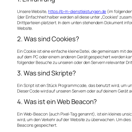
Unsere Website,
https://b-m-dienstleistungen.de
(im folgenden
(der Einfachheit halber werden all diese unter „Cookies“ zu
Drittparteien platziert. In dem unten stehendem Dokument inf
Website.
2. Was sind Cookies?
Ein Cookie ist eine einfache kleine Datei, die gemeinsam mit 
auf dem PC oder einem anderen Gerät gespeichert werden kan
folgender Besuche zu unseren oder den Servern relevanter Dri
3. Was sind Skripte?
Ein Script ist ein Stück Programmcode, das benutzt wird, um uns
Dieser Code wird auf unseren Servern oder auf deinem Gerät a
4. Was ist ein Web Beacon?
Ein Web-Beacon (auch Pixel-Tag genannt), ist ein kleines unsi
wird, um den Verkehr auf der Website zu überwachen. Um dies 
Beacons gespeichert.