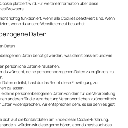
Cookie platziert wird. Für weitere Information über diese
ines Browsers.
ht richtig funktioniert, wenn alle Cookies deaktiviert sind. Wenn
tziert, wenn du unsere Website erneut besuchst.
enbezogene Daten
en Daten:
nbezogenen Daten benötigt werden, was damit passiert und wie
en persönliche Daten einzusehen.
er du wünscht, deine personenbezogenen Daten zu ergänzen, zu
n.
 Daten erteilst, hast du das Recht diese Einwilligung zu
en zu lassen.
alle deine personenbezogenen Daten von dem für die Verarbeitung
inen anderen für die Verarbeitung Verantwortlichen zu übermitteln.
r Daten widersprechen. Wir entsprechen dem, es sei denn es gibt
e dich auf die Kontaktdaten am Ende dieser Cookie-Erklärung.
ehandeln, würden wir diese gerne hören, aber du hast auch das