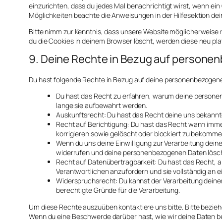
einzurichten, dass du jedes Mal benachrichtigt wirst, wenn ein 
Möglichkeiten beachte die Anweisungen in der Hilfesektion de
Bitte nimm zur Kenntnis, dass unsere Website möglicherweise nic
du die Cookies in deinem Browser löscht, werden diese neu pla
9. Deine Rechte in Bezug auf person
Du hast folgende Rechte in Bezug auf deine personenbezogen
Du hast das Recht zu erfahren, warum deine persone
lange sie aufbewahrt werden.
Auskunftsrecht: Du hast das Recht deine uns bekannt
Recht auf Berichtigung: Du hast das Recht wann imm
korrigieren sowie gelöscht oder blockiert zu bekomme
Wenn du uns deine Einwilligung zur Verarbeitung deiner
widerrufen und deine personenbezogenen Daten lösch
Recht auf Datenübertragbarkeit: Du hast das Recht, 
Verantwortlichen anzufordern und sie vollständig an e
Widerspruchsrecht: Du kannst der Verarbeitung deine
berechtigte Gründe für die Verarbeitung.
Um diese Rechte auszuüben kontaktiere uns bitte. Bitte bezieh
Wenn du eine Beschwerde darüber hast, wie wir deine Daten b